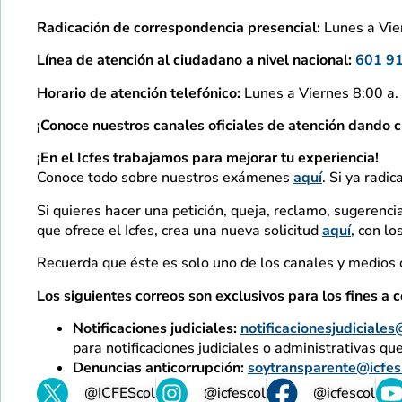
Radicación de correspondencia presencial:
Lunes a Vier
Línea de atención al ciudadano a nivel nacional:
601 9
Horario de atención telefónico:
Lunes a Viernes 8:00 a. 
¡Conoce nuestros canales oficiales de atención dando c
¡En el Icfes trabajamos para mejorar tu experiencia!
Conoce todo sobre nuestros exámenes
aquí
. Si ya radic
Si quieres hacer una petición, queja, reclamo, sugerencia
que ofrece el Icfes, crea una nueva solicitud
aquí
, con l
Recuerda que éste es solo uno de los canales y medios o
Los siguientes correos son exclusivos para los fines a c
Notificaciones judiciales:
notificacionesjudiciales
para notificaciones judiciales o administrativas qu
Denuncias anticorrupción:
soytransparente@icfes
@ICFEScol
@icfescol
@icfescol