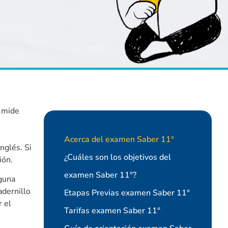
e mide
Acerca del examen Saber 11°
nglés. Si
¿Cuáles son los objetivos del
ión.
examen Saber 11°?
lguna
adernillo
Etapas Previas examen Saber 11°
r el
Tarifas examen Saber 11°