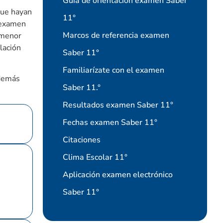
Guía de orientación examen Saber
que hayan
11°
l examen
Marcos de referencia examen
 menor
lación
Saber 11°
Familiarízate con el examen
 demás
Saber 11.°
Resultados examen Saber 11°
Fechas examen Saber 11°
Citaciones
Clima Escolar 11°
Aplicación examen electrónico
Saber 11°