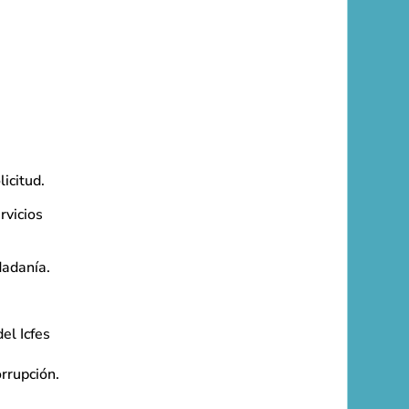
licitud.
rvicios
dadanía.
el Icfes
orrupción.