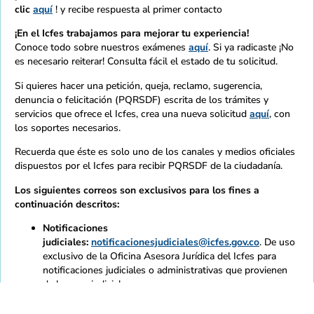
clic
aquí
! y recibe respuesta al primer contacto
¡En el Icfes trabajamos para mejorar tu experiencia!
Conoce todo sobre nuestros exámenes
aquí
. Si ya radicaste ¡No
es necesario reiterar! Consulta fácil el estado de tu solicitud.
Si quieres hacer una petición, queja, reclamo, sugerencia,
denuncia o felicitación (PQRSDF) escrita de los trámites y
servicios que ofrece el Icfes, crea una nueva solicitud
aquí
, con
los soportes necesarios.
Recuerda que éste es solo uno de los canales y medios oficiales
dispuestos por el Icfes para recibir PQRSDF de la ciudadanía.
Los siguientes correos son exclusivos para los fines a
continuación descritos:
Notificaciones
judiciales:
notificacionesjudiciales@icfes.gov.co
. De uso
exclusivo de la Oficina Asesora Jurídica del Icfes para
notificaciones judiciales o administrativas que provienen
de la rama judicial.
Denuncias
anticorrupción:
soytransparente@icfes.gov.co
. De uso