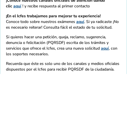
¡Conoce nuestros canales oficiales de atención dando
clic
aquí
! y recibe respuesta al primer contacto
¡En el Icfes trabajamos para mejorar tu experiencia!
Conoce todo sobre nuestros exámenes
aquí
. Si ya radicaste ¡No
es necesario reiterar! Consulta fácil el estado de tu solicitud.
Si quieres hacer una petición, queja, reclamo, sugerencia,
denuncia o felicitación (PQRSDF) escrita de los trámites y
servicios que ofrece el Icfes, crea una nueva solicitud
aquí
, con
los soportes necesarios.
Recuerda que éste es solo uno de los canales y medios oficiales
dispuestos por el Icfes para recibir PQRSDF de la ciudadanía.
Los siguientes correos son exclusivos para los fines a
continuación descritos:
Notificaciones
judiciales:
notificacionesjudiciales@icfes.gov.co
. De uso
exclusivo de la Oficina Asesora Jurídica del Icfes para
notificaciones judiciales o administrativas que provienen
de la rama judicial.
Denuncias